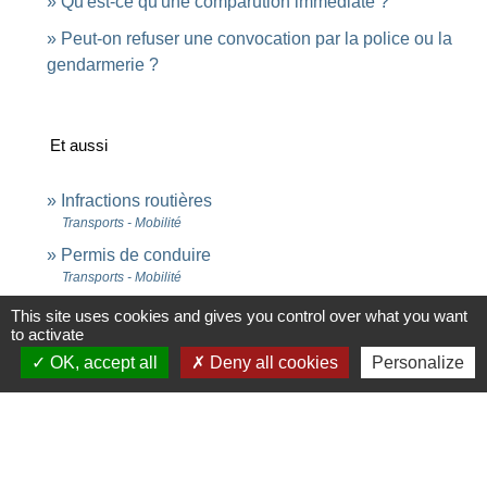
Qu'est-ce qu'une comparution immédiate ?
Peut-on refuser une convocation par la police ou la
gendarmerie ?
Et aussi
Infractions routières
Transports - Mobilité
Permis de conduire
Transports - Mobilité
Déroulement d'une affaire devant le tribunal
This site uses cookies and gives you control over what you want
to activate
correctionnel
Justice
OK, accept all
Deny all cookies
Personalize
Signaler une erreur sur cette page