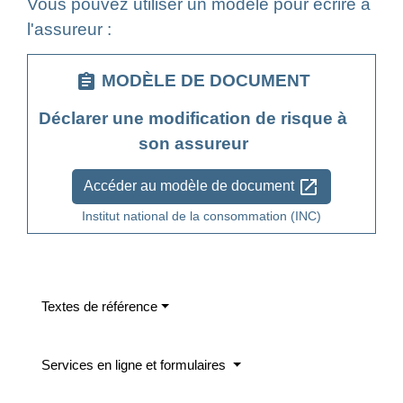
Vous pouvez utiliser un modèle pour écrire à
l'assureur :
assignment
MODÈLE DE DOCUMENT
Déclarer une modification de risque à
son assureur
open_in_new
Accéder au modèle de document
Institut national de la consommation (INC)
Textes de référence
Services en ligne et formulaires