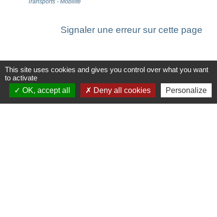
Transports - Mobilité
Signaler une erreur sur cette page
This site uses cookies and gives you control over what you want
to activate
Contacts
OK, accept all
Deny all cookies
Personalize
Commune de Saint-Ouen-d'Aunis
61 rue Marie Louise Cardin
17230 Saint-Ouen-d'Aunis - FRANCE
+33 5 46 01 40 64
Contact par formulaire