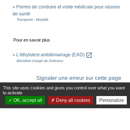
Permis de conduire et visite médicale pour raisons
de santé
Transports - Mobilité
Pour en savoir plus
open_in_new
L'éthylotest antidémarrage (EAD)
Ministère chargé de l'intérieur
Signaler une erreur sur cette page
This site uses cookies and gives you control over what you want
to activate
OK, accept all
Deny all cookies
Personalize
Contacts
Commune de Saint-Ouen-d'Aunis