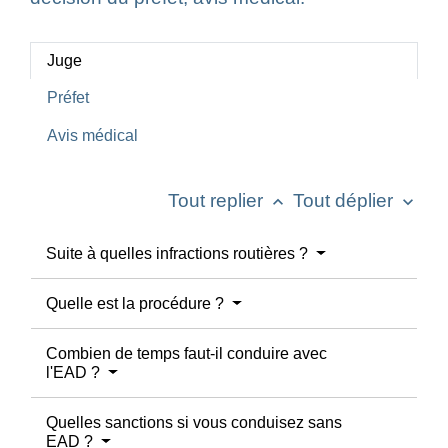
Juge
Préfet
Avis médical
Tout replier
Tout déplier
keyboard_arrow_up
keyboard_arrow_down
Suite à quelles infractions routières ?
Quelle est la procédure ?
Combien de temps faut-il conduire avec
l'EAD ?
Quelles sanctions si vous conduisez sans
EAD ?