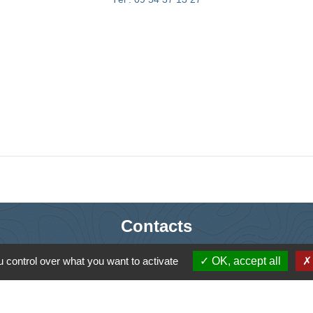
Contacts
Commune de Saint-Ouen-d'Aunis
 control over what you want to activate
OK, accept all
61 rue Marie Louise Cardin
17230 Saint-Ouen-d'Aunis - FRANCE
+33 5 46 01 40 64