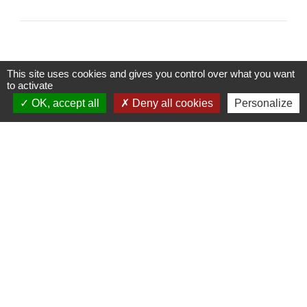
This site uses cookies and gives you control over what you want
to activate
Contacts
OK, accept all
Deny all cookies
Personalize
Commune de Saint-Ouen-d'Aunis
61 rue Marie Louise Cardin
17230 Saint-Ouen-d'Aunis - FRANCE
+33 5 46 01 40 64
Contact par formulaire
Liens