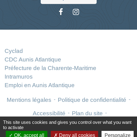
Liens
Cyclad
CDC Aunis Atlantique
Préfecture de la Charente-Maritime
Intramuros
Emploi en Aunis Atlantique
Mentions légales
-
Politique de confidentialité
-
Accessibilité
-
Plan du site
-
This site uses cookies and gives you control over what you want
Gestion des cookies
to activate
OK, accept all
Deny all cookies
Personalize