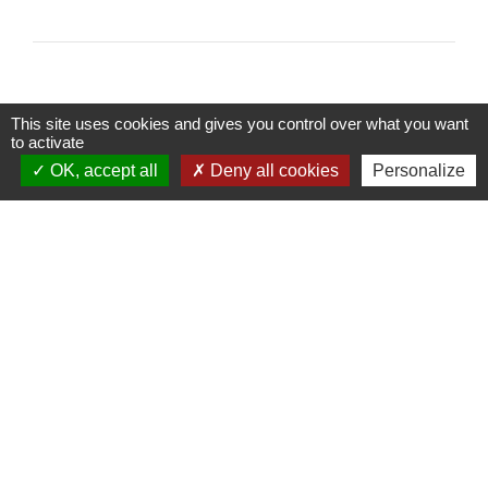
This site uses cookies and gives you control over what you want
to activate
Contacts
OK, accept all
Deny all cookies
Personalize
Commune de Saint-Ouen-d'Aunis
61 rue Marie Louise Cardin
17230 Saint-Ouen-d'Aunis - FRANCE
+33 5 46 01 40 64
Contact par formulaire
Liens