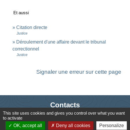
Et aussi
Citation directe
Justice
Déroulement d'une affaire devant le tribunal
correctionnel
Justice
Signaler une erreur sur cette page
Contacts
This site uses cookies and gives you control over what you want
Commune de Saint-Ouen-d'Aunis
to activate
61 rue Marie Louise Cardin
OK, accept all
Deny all cookies
Personalize