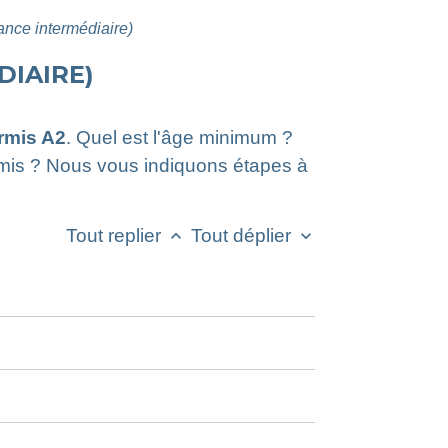
ance intermédiaire)
DIAIRE)
rmis A2
. Quel est l'âge minimum ?
rmis ? Nous vous indiquons étapes à
Tout replier
Tout déplier
keyboard_arrow_up
keyboard_arrow_down