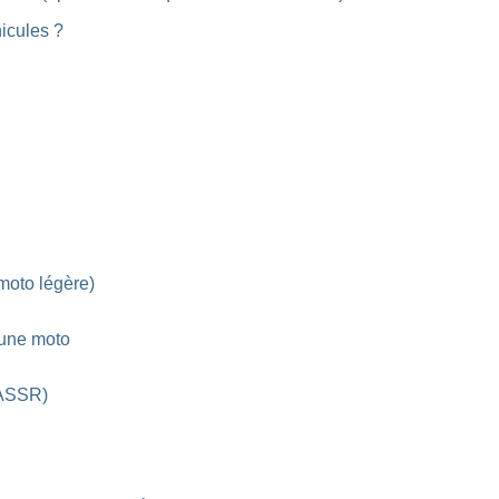
icules ?
moto légère)
 une moto
 (ASSR)