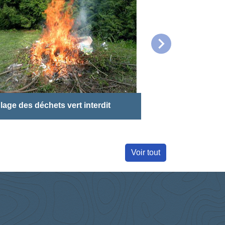
chevron_right
lage des déchets vert interdit
Démarchage dan
Voir tout