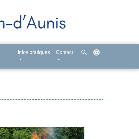
search
language
Infos pratiques
Contact
chevron_right
Next