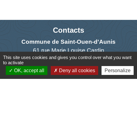
Contacts
Commune de Saint-Ouen-d'Aunis
61 rue Marie Louise Cardin
This site uses cookies and gives you control over what you want
17230 Saint-Ouen-d'Aunis - FRANCE
to activate
+33 5 46 01 40 64
OK, accept all
Deny all cookies
Personalize
Contact par formulaire
Liens
Cyclad