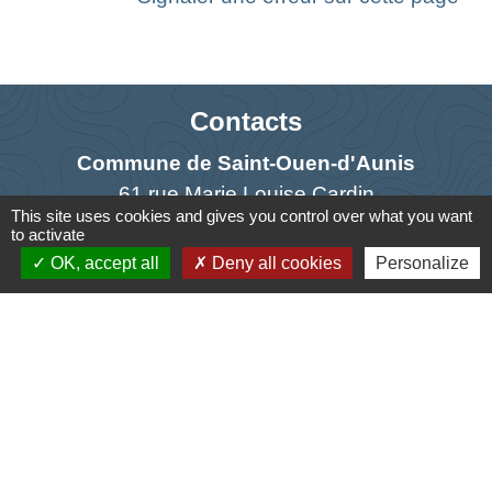
Contacts
Commune de Saint-Ouen-d'Aunis
61 rue Marie Louise Cardin
This site uses cookies and gives you control over what you want
17230 Saint-Ouen-d'Aunis - FRANCE
to activate
+33 5 46 01 40 64
OK, accept all
Deny all cookies
Personalize
Contact par formulaire
Liens
Cyclad