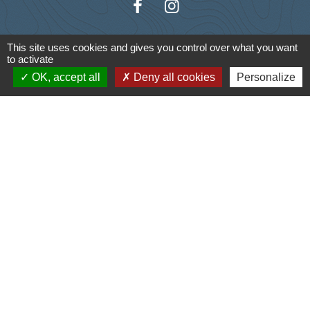
This site uses cookies and gives you control over what you want
to activate
Liens
OK, accept all
Deny all cookies
Personalize
Cyclad
CDC Aunis Atlantique
Préfecture de la Charente-Maritime
Intramuros
Emploi en Aunis Atlantique
Mentions légales
-
Politique de confidentialité
-
Accessibilité
-
Plan du site
-
Gestion des cookies