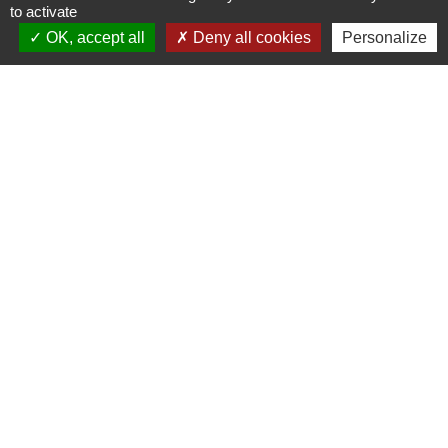
to activate
OK, accept all
Deny all cookies
Personalize
Cyclad
CDC Aunis Atlantique
Préfecture de la Charente-Maritime
Intramuros
Emploi en Aunis Atlantique
Mentions légales
-
Politique de confidentialité
-
Accessibilité
-
Plan du site
-
Gestion des cookies
Site créé en partenariat avec Réseau des Communes