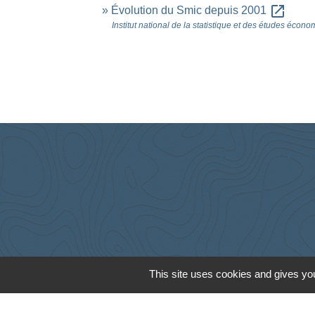
open_in_new
Évolution du Smic depuis 2001
Institut national de la statistique et des études écon
This site uses cookies and gives you