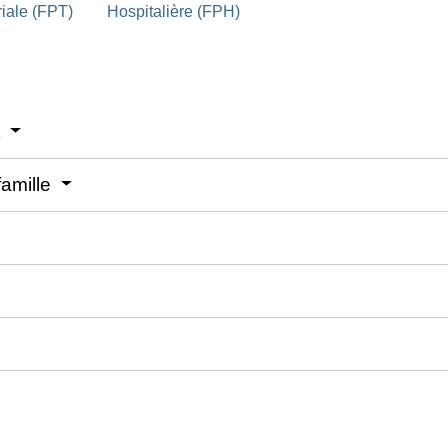
riale (FPT)
Hospitalière (FPH)
t
amille