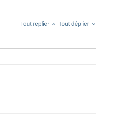
Tout replier
Tout déplier
keyboard_arrow_up
keyboard_arrow_down