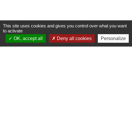
This site uses cookies and gives you control over what you want
Contacts
to activate
OK, accept all
Deny all cookies
Personalize
Commune de Saint-Ouen-d'Aunis
61 rue Marie Louise Cardin
17230 Saint-Ouen-d'Aunis - FRANCE
+33 5 46 01 40 64
Contact par formulaire
Liens
Cyclad