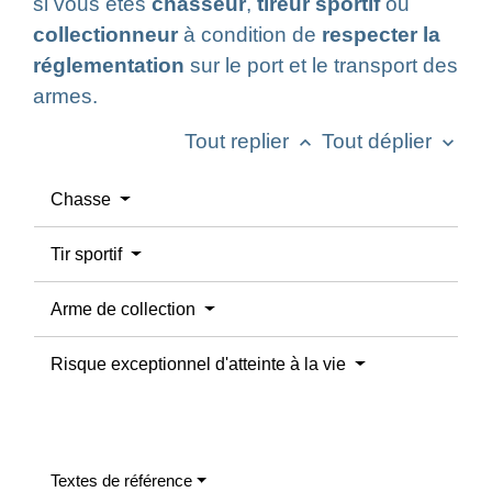
si vous êtes
chasseur
,
tireur sportif
ou
collectionneur
à condition de
respecter la
réglementation
sur le port et le transport des
armes.
Tout replier
Tout déplier
keyboard_arrow_up
keyboard_arrow_down
Chasse
Tir sportif
Arme de collection
Risque exceptionnel d'atteinte à la vie
Textes de référence