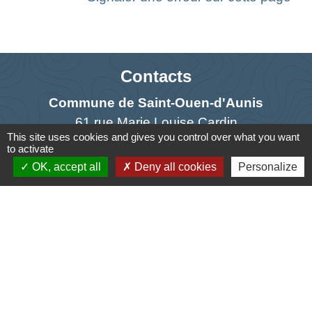
Contacts
Commune de Saint-Ouen-d'Aunis
61 rue Marie Louise Cardin
This site uses cookies and gives you control over what you want
17230 Saint-Ouen-d'Aunis - FRANCE
to activate
+33 5 46 01 40 64
OK, accept all
Deny all cookies
Personalize
Contact par formulaire
Liens
Cyclad