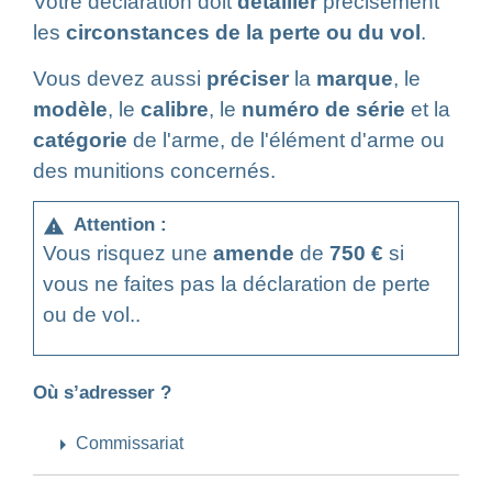
Votre déclaration doit
détailler
précisément
les
circonstances de la perte ou du vol
.
Vous devez aussi
préciser
la
marque
, le
modèle
, le
calibre
, le
numéro de série
et la
catégorie
de l'arme, de l'élément d'arme ou
des munitions concernés.
Attention :
warning
Vous risquez une
amende
de
750 €
si
vous ne faites pas la déclaration de perte
ou de vol..
Où s’adresser ?
arrow_right
Commissariat