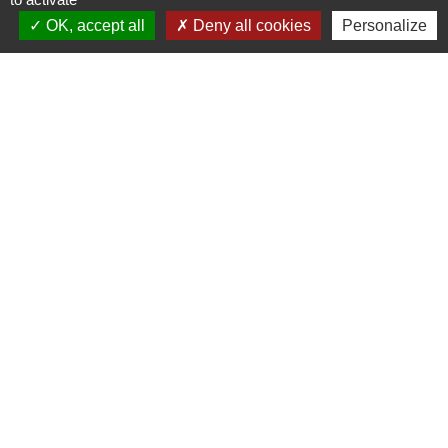
OK, accept all
Deny all cookies
Personalize
Liens
Cyclad
CDC Aunis Atlantique
Préfecture de la Charente-Maritime
Intramuros
Emploi en Aunis Atlantique
Mentions légales
-
Politique de confidentialité
-
Accessibilité
-
Plan du site
-
Gestion des cookies