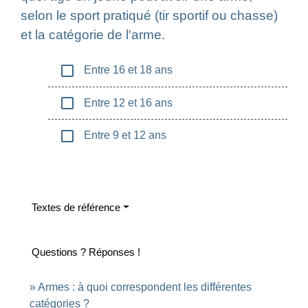
selon le sport pratiqué (tir sportif ou chasse)
et la catégorie de l'arme.
check_box_outline_blank
Entre 16 et 18 ans
check_box_outline_blank
Entre 12 et 16 ans
check_box_outline_blank
Entre 9 et 12 ans
Textes de référence
Questions ? Réponses !
Armes : à quoi correspondent les différentes
catégories ?