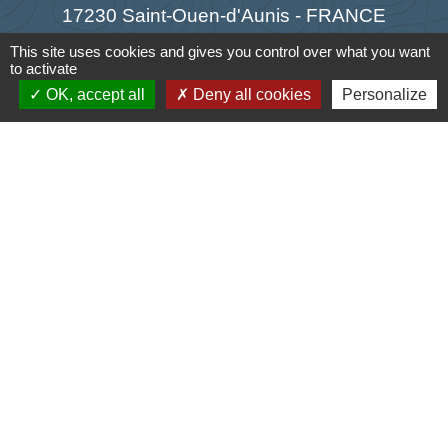
17230 Saint-Ouen-d'Aunis - FRANCE
+33 5 46 01 40 64
This site uses cookies and gives you control over what you want
to activate
Contact par formulaire
OK, accept all
Deny all cookies
Personalize
Liens
Cyclad
CDC Aunis Atlantique
Préfecture de la Charente-Maritime
Intramuros
Emploi en Aunis Atlantique
Mentions légales
-
Politique de confidentialité
-