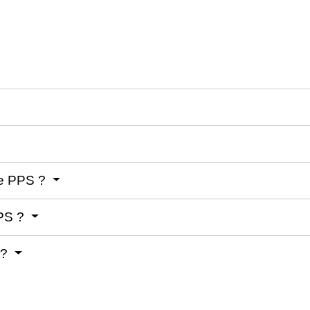
le PPS ?
PPS ?
 ?