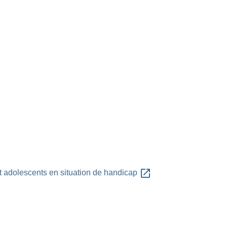
open_in_new
et adolescents en situation de handicap