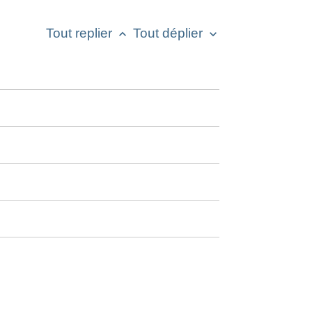
Tout replier
Tout déplier
keyboard_arrow_up
keyboard_arrow_down