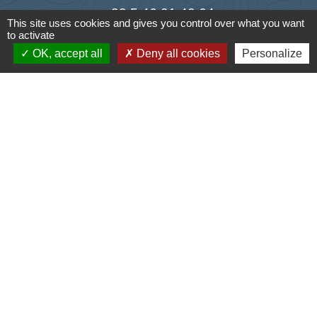
+33 5 46 01 40 64
This site uses cookies and gives you control over what you want
to activate
Contact par formulaire
OK, accept all
Deny all cookies
Personalize
Liens
Cyclad
CDC Aunis Atlantique
Préfecture de la Charente-Maritime
Intramuros
Emploi en Aunis Atlantique
Mentions légales
-
Politique de confidentialité
-
Accessibilité
-
Plan du site
-