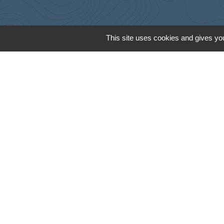
This site uses cookies and gives you
Cyclad
CDC Aunis Atl
Préfecture de 
Intramuros
Emploi en Auni
Mentions légales
-
Poli