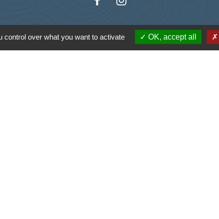
 control over what you want to activate
OK, accept all
Liens
antique
la Charente-Maritime
s Atlantique
tique de confidentialité
-
Accessibilité
-
Plan du site
Site créé en partenariat avec Réseau des Communes