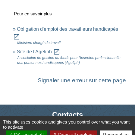
Pour en savoir plus
Obligation d'emploi des travailleurs handicapés
open_in_new
Ministère chargé du travail
open_in_new
Site de l'Agefiph
Association de gestion du fonds pour l'insertion professionnelle
des personnes handicapées (Agefiph)
Signaler une erreur sur cette page
Contacts
This site uses cookies and gives you control over what you want
Commune de Saint-Ouen-d'Aunis
to activate
61 rue Marie Louise Cardin
OK, accept all
Deny all cookies
Personalize