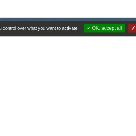
Contacts
 control over what you want to activate
OK, accept all
Commune de Saint-Ouen-d'Aunis
61 rue Marie Louise Cardin
17230 Saint-Ouen-d'Aunis - FRANCE
+33 5 46 01 40 64
Contact par formulaire
Liens