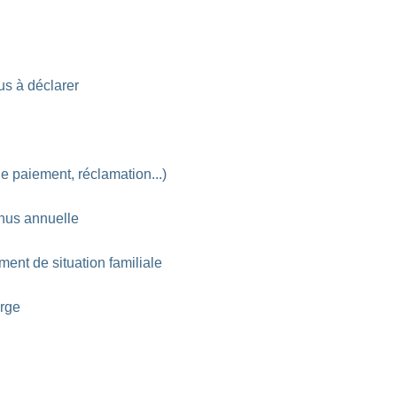
us à déclarer
 de paiement, réclamation...)
enus annuelle
ent de situation familiale
arge