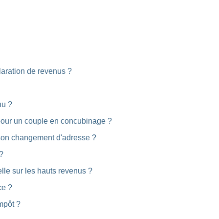
claration de revenus ?
nu ?
 pour un couple en concubinage ?
 son changement d'adresse ?
?
elle sur les hauts revenus ?
ce ?
impôt ?