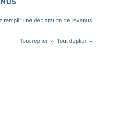
ENUS
z remplir une déclaration de revenus
Tout replier
Tout déplier
keyboard_arrow_up
keyboard_arrow_down