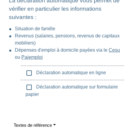
La déclaration automatique vous permet de
vérifier en particulier les informations
suivantes :
Situation de famille
Revenus (salaires, pensions, revenus de capitaux
mobiliers)
Dépenses d'emploi à domicile payées via le
Cesu
ou
Pajemploi
check_box_outline_blank
Déclaration automatique en ligne
check_box_outline_blank
Déclaration automatique sur formulaire
papier
Textes de référence