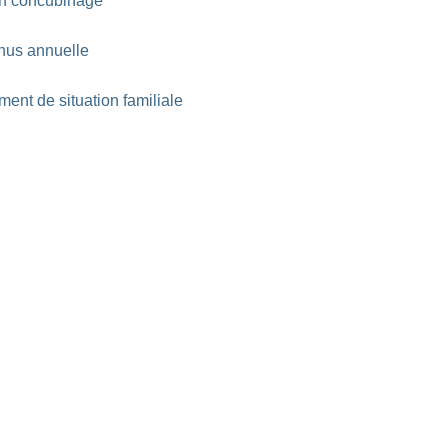
 en concubinage
enus annuelle
ent de situation familiale
w