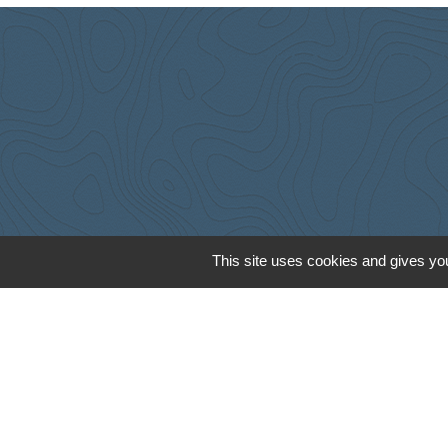
This site uses cookies and gives you
Cyclad
CDC Aunis Atl
Préfecture de 