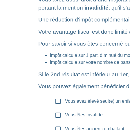
portant la mention
invalidité
, qu'il 
Une réduction d'impôt complémenta
Votre avantage fiscal est donc limité
Pour savoir si vous êtes concerné pa
Impôt calculé sur 1 part, diminué du 
Impôt calculé sur votre nombre de parts 
Si le 2
nd
résultat est inférieur au 1
er
,
Vous pouvez également bénéficier d'
check_box_outline_blank
Vous avez élevé seul(e) un enf
check_box_outline_blank
Vous êtes invalide
check_box_outline_blank
Vous êtes ancien combattant