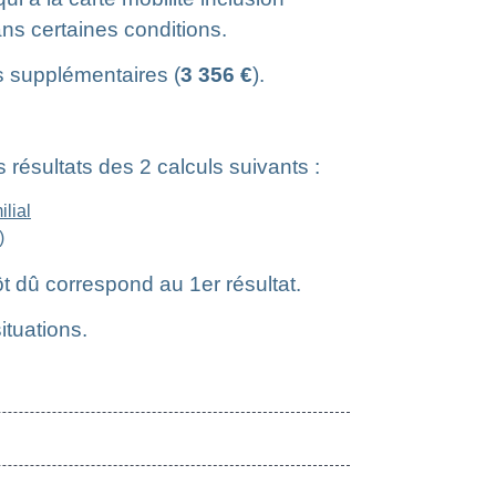
ans certaines conditions.
s supplémentaires (
3 356 €
).
résultats des 2 calculs suivants :
ilial
)
pôt dû correspond au 1
er
résultat.
tuations.