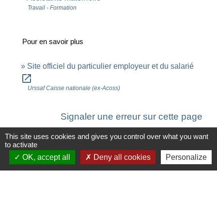
Travail - Formation
Pour en savoir plus
Site officiel du particulier employeur et du salarié
open_in_new
Urssaf Caisse nationale (ex-Acoss)
Signaler une erreur sur cette page
This site uses cookies and gives you control over what you want
to activate
OK, accept all
Deny all cookies
Personalize
Contacts
Commune de Saint-Ouen-d'Aunis
61 rue Marie Louise Cardin