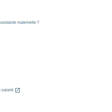
ssistante maternelle ?
open_in_new
u salarié