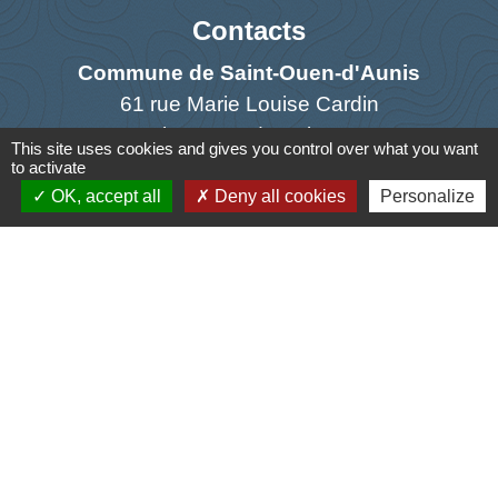
Contacts
Commune de Saint-Ouen-d'Aunis
61 rue Marie Louise Cardin
17230 Saint-Ouen-d'Aunis - FRANCE
This site uses cookies and gives you control over what you want
+33 5 46 01 40 64
to activate
OK, accept all
Deny all cookies
Personalize
Contact par formulaire
Liens
Cyclad
CDC Aunis Atlantique
Préfecture de la Charente-Maritime
Intramuros