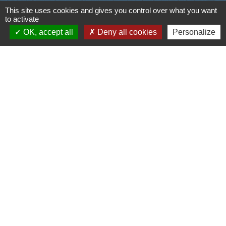
Contacts
This site uses cookies and gives you control over what you want
to activate
Commune de Saint-Ouen-d'Aunis
OK, accept all
Deny all cookies
Personalize
61 rue Marie Louise Cardin
17230 Saint-Ouen-d'Aunis - FRANCE
+33 5 46 01 40 64
Contact par formulaire
Liens
Cyclad
CDC Aunis Atlantique
Préfecture de la Charente-Maritime
Intramuros