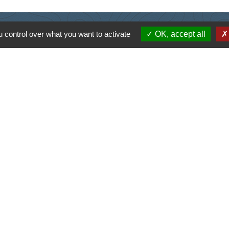
Contacts
 control over what you want to activate
OK, accept all
Commune de Saint-Ouen-d'Aunis
61 rue Marie Louise Cardin
17230 Saint-Ouen-d'Aunis - FRANCE
+33 5 46 01 40 64
Contact par formulaire
Liens
antique
la Charente-Maritime