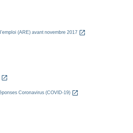
open_in_new
 à l'emploi (ARE) avant novembre 2017
ew
open_in_new
s
open_in_new
réponses Coronavirus (COVID-19)