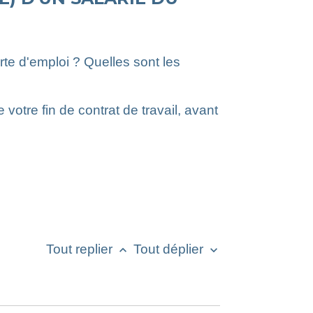
te d'emploi ? Quelles sont les
otre fin de contrat de travail, avant
Tout replier
Tout déplier
keyboard_arrow_up
keyboard_arrow_down