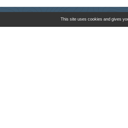
This site uses cookies and gives you
Cyclad
CDC Aunis Atl
Préfecture de 