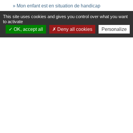
Mon enfant est en situation de handicap
This site uses cookies and gives you control over what you want
to activate
Signaler une erreur sur cette page
OK, accept all
Deny all cookies
Personalize
Contacts
Commune de Saint-Ouen-d'Aunis
61 rue Marie Louise Cardin
17230 Saint-Ouen-d'Aunis - FRANCE
+33 5 46 01 40 64
Contact par formulaire