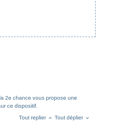
la 2
e
chance vous propose une
r ce dispositif.
Tout replier
Tout déplier
keyboard_arrow_up
keyboard_arrow_down