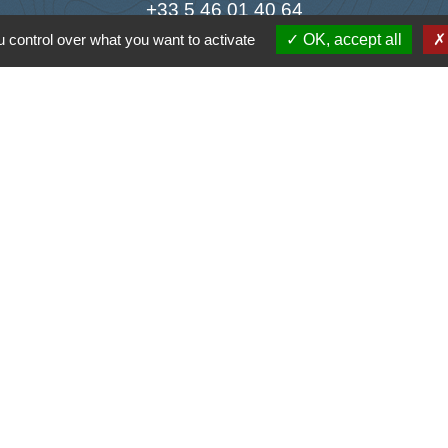
+33 5 46 01 40 64
 control over what you want to activate
OK, accept all
Contact par formulaire
Liens
antique
la Charente-Maritime
s Atlantique
tique de confidentialité
-
Accessibilité
-
Plan du site