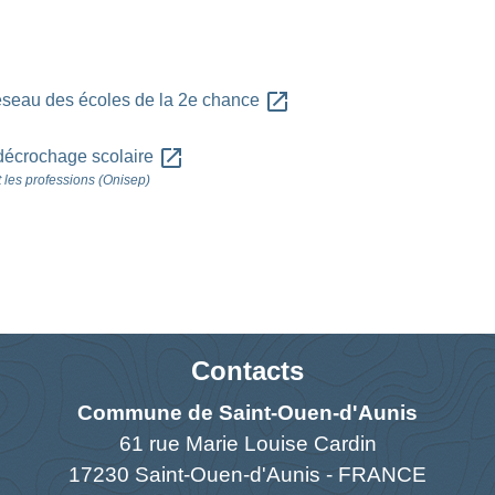
open_in_new
éseau des écoles de la 2e chance
open_in_new
e décrochage scolaire
t les professions (Onisep)
Contacts
Commune de Saint-Ouen-d'Aunis
61 rue Marie Louise Cardin
17230 Saint-Ouen-d'Aunis - FRANCE