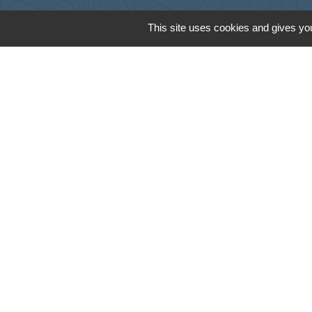
This site uses cookies and gives you
Cyclad
CDC Aunis Atl
Préfecture de 
Intramuros
Emploi en Auni
Mentions légales
-
Poli