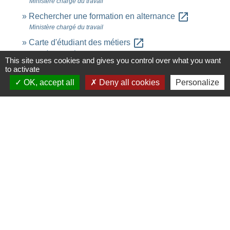
Ministère chargé du travail
open_in_new
Rechercher une formation en alternance
Ministère chargé du travail
open_in_new
Carte d'étudiant des métiers
Ministère chargé de la formation professionnelle
This site uses cookies and gives you control over what you want
to activate
Signaler une erreur sur cette page
OK, accept all
Deny all cookies
Personalize
Contacts
Commune de Saint-Ouen-d'Aunis
61 rue Marie Louise Cardin
17230 Saint-Ouen-d'Aunis - FRANCE
+33 5 46 01 40 64
Contact par formulaire