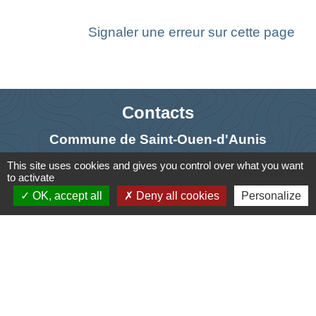
Signaler une erreur sur cette page
Contacts
Commune de Saint-Ouen-d'Aunis
61 rue Marie Louise Cardin
This site uses cookies and gives you control over what you want
to activate
17230 Saint-Ouen-d'Aunis - FRANCE
OK, accept all
Deny all cookies
Personalize
+33 5 46 01 40 64
Contact par formulaire
Liens