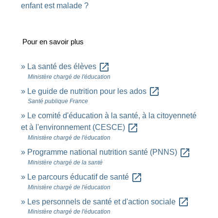
enfant est malade ?
Pour en savoir plus
open_in_new
La santé des élèves
Ministère chargé de l'éducation
open_in_new
Le guide de nutrition pour les ados
Santé publique France
Le comité d'éducation à la santé, à la citoyenneté
open_in_new
et à l'environnement (CESCE)
Ministère chargé de l'éducation
open_in_new
Programme national nutrition santé (PNNS)
Ministère chargé de la santé
open_in_new
Le parcours éducatif de santé
Ministère chargé de l'éducation
open_in_new
Les personnels de santé et d'action sociale
Ministère chargé de l'éducation