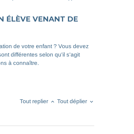
N ÉLÈVE VENANT DE
ation de votre enfant ? Vous devez
ont différentes selon qu'il s'agit
ons à connaître.
Tout replier
Tout déplier
keyboard_arrow_up
keyboard_arrow_down