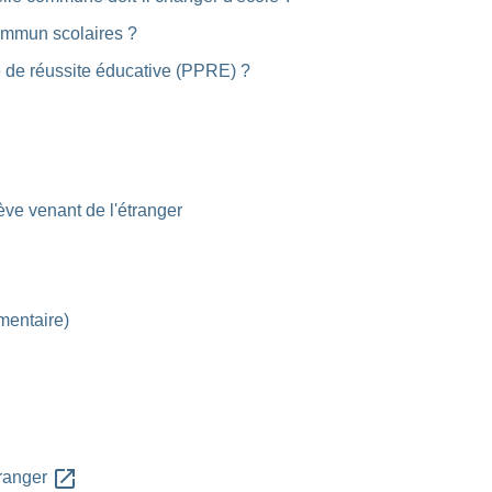
ommun scolaires ?
 de réussite éducative (PPRE) ?
ève venant de l'étranger
émentaire)
open_in_new
tranger