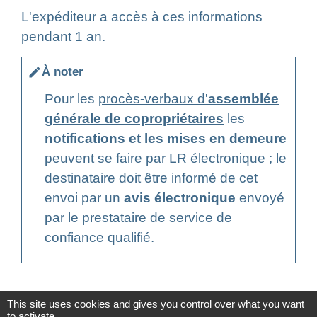
L'expéditeur a accès à ces informations
pendant 1 an.
À noter
edit
Pour les
procès-verbaux d'
assemblée
générale de copropriétaires
les
notifications et les mises en demeure
peuvent se faire par LR électronique ; le
destinataire doit être informé de cet
envoi par un
avis électronique
envoyé
par le prestataire de service de
confiance qualifié.
This site uses cookies and gives you control over what you want
to activate