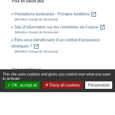
Pour en savoir plus
open_in_new
Prestations funéraires - Pompes funèbres
Ministère chargé de l'économie
open_in_new
Site d'information sur les cimetières de France
Ministère chargé de l'économie
Êtes-vous bénéficiaire d'un contrat d'assurance
open_in_new
obsèques ?
Ministère chargé de l'économie
Comment faire si...
This site uses cookies and gives you control over what you want
to activate
Un proche est décédé
OK, accept all
Deny all cookies
Personalize
Signaler une erreur sur cette page