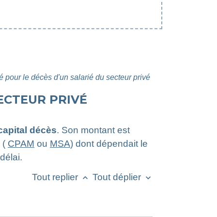
 pour le décès d'un salarié du secteur privé
SECTEUR PRIVÉ
capital décès
. Son montant est
 (
CPAM
ou
MSA
) dont dépendait le
délai.
Tout replier
Tout déplier
keyboard_arrow_up
keyboard_arrow_down