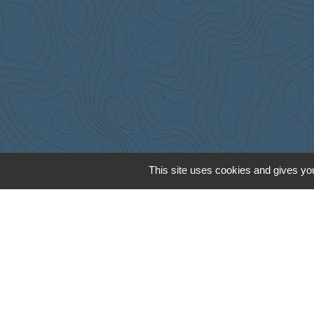
This site uses cookies and gives you
Cyclad
CDC Aunis Atl
Préfecture de 
Intramuros