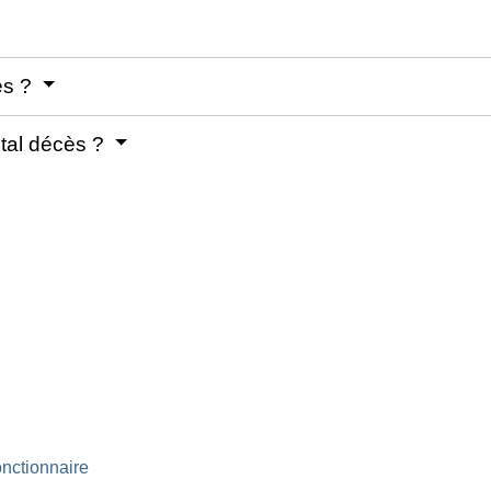
ès ?
tal décès ?
onctionnaire