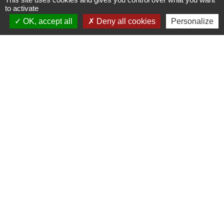
Signaler une erreur sur cette page
to activate
OK, accept all
Deny all cookies
Personalize
Contacts
Commune de Saint-Ouen-d'Aunis
61 rue Marie Louise Cardin
17230 Saint-Ouen-d'Aunis - FRANCE
+33 5 46 01 40 64
Contact par formulaire
Liens