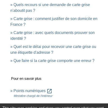
Quels recours si une demande de carte grise
n'aboutit pas ?
Carte grise : comment justifier de son domicile en
France ?
Carte grise : avec quels documents prouver son
identité ?
Quel est le délai pour recevoir une carte grise ou
une étiquette d'adresse ?
Que faire si la carte grise comporte une erreur ?
Pour en savoir plus
open_in_new
Points numériques
Ministère chargé de l'intérieur
This site uses cookies and gives you control over what you want