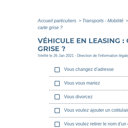
Accueil particuliers
>
Transports - Mobilité
carte grise ?
VÉHICULE EN LEASING 
GRISE ?
Vérifié le 26 Jan 2021 - Direction de l'information légal
check_box_outline_blank
Vous changez d'adresse
check_box_outline_blank
Vous vous mariez
check_box_outline_blank
Vous divorcez
check_box_outline_blank
Vous voulez ajouter un cotitulai
check_box_outline_blank
Vous voulez retirer le nom d'un c