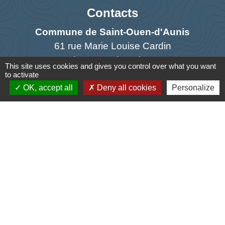
Contacts
Commune de Saint-Ouen-d'Aunis
61 rue Marie Louise Cardin
17230 Saint-Ouen-d'Aunis - FRANCE
This site uses cookies and gives you control over what you want
+33 5 46 01 40 64
to activate
OK, accept all
Deny all cookies
Personalize
Contact par formulaire
Liens
Cyclad
CDC Aunis Atlantique
Préfecture de la Charente-Maritime
Intramuros