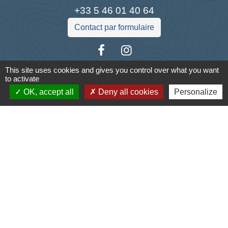
+33 5 46 01 40 64
Contact par formulaire
This site uses cookies and gives you control over what you want
to activate
Liens
OK, accept all
Deny all cookies
Personalize
Cyclad
CDC Aunis Atlantique
Préfecture de la Charente-Maritime
Intramuros
Emploi en Aunis Atlantique
Mentions légales
-
Politique de confidentialité
-
Accessibilité
-
Plan du site
-