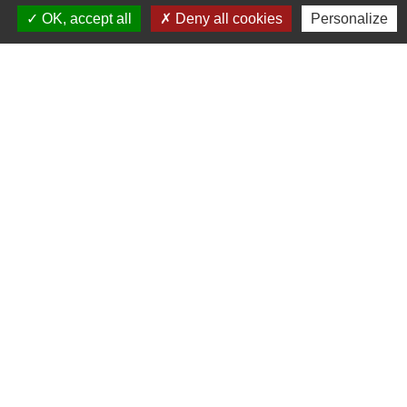
OK, accept all
Deny all cookies
Personalize
Liens
Cyclad
CDC Aunis Atlantique
Préfecture de la Charente-Maritime
Intramuros
Emploi en Aunis Atlantique
Mentions légales
-
Politique de confidentialité
-
Accessibilité
-
Plan du site
-
Gestion des cookies