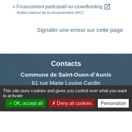
open_in_new
Financement participatif ou crowdfunding
Institut national de la consommation (INC)
Signaler une erreur sur cette page
Contacts
Commune de Saint-Ouen-d'Aunis
61 rue Marie Louise Cardin
This site uses cookies and gives you control over what you want
17230 Saint-Ouen-d'Aunis - FRANCE
to activate
+33 5 46 01 40 64
OK, accept all
Deny all cookies
Personalize
Contact par formulaire