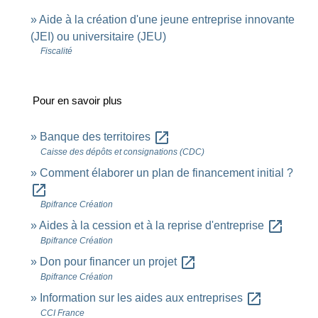
Aide à la création d'une jeune entreprise innovante
(JEI) ou universitaire (JEU)
Fiscalité
Pour en savoir plus
open_in_new
Banque des territoires
Caisse des dépôts et consignations (CDC)
Comment élaborer un plan de financement initial ?
open_in_new
Bpifrance Création
open_in_new
Aides à la cession et à la reprise d'entreprise
Bpifrance Création
open_in_new
Don pour financer un projet
Bpifrance Création
open_in_new
Information sur les aides aux entreprises
CCI France