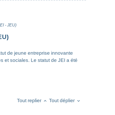
JEI - JEU)
EU)
atut de jeune entreprise innovante
s et sociales. Le statut de JEI a été
Tout replier
Tout déplier
keyboard_arrow_up
keyboard_arrow_down