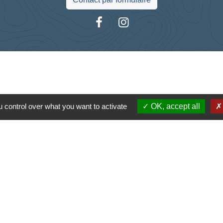
Liens
antique
 control over what you want to activate
OK, accept all
la Charente-Maritime
s Atlantique
tique de confidentialité
-
Accessibilité
-
Plan du site
Site créé en partenariat avec Réseau des Communes