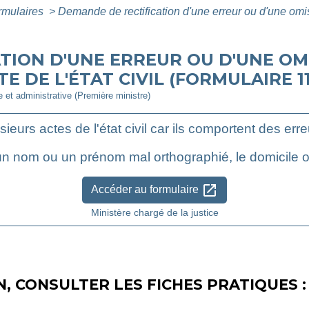
ormulaires
>
Demande de rectification d'une erreur ou d'une omi
TION D'UNE ERREUR OU D'UNE OM
 DE L'ÉTAT CIVIL (FORMULAIRE 11
le et administrative (Première ministre)
usieurs actes de l'état civil car ils comportent des er
n nom ou un prénom mal orthographié, le domicile o
open_in_new
Accéder au formulaire
Ministère chargé de la justice
, CONSULTER LES FICHES PRATIQUES :