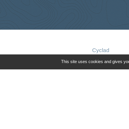
Cyclad
CDC Aunis Atl
This site uses cookies and gives you
Préfecture de 
Intramuros
Emploi en Auni
Mentions légales
-
Poli