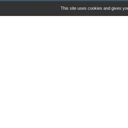
This site uses cookies and gives you
Cyclad
CDC Aunis Atl
Préfecture de 
Intramuros
Emploi en Auni
Mentions légales
-
Poli