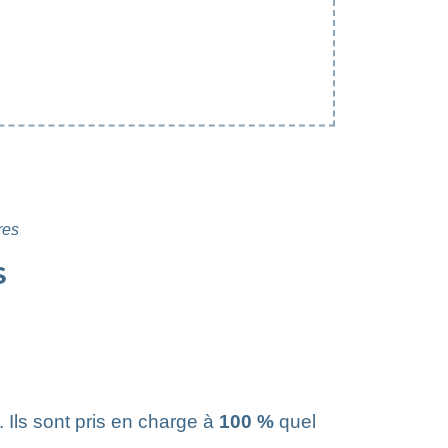
res
S
 Ils sont pris en charge à
100 %
quel