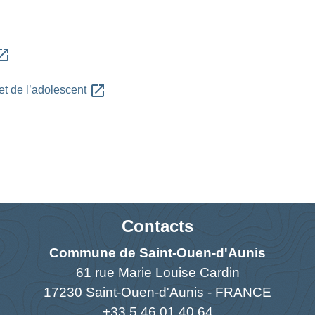
_in_new
open_in_new
et de l’adolescent
Contacts
Commune de Saint-Ouen-d'Aunis
61 rue Marie Louise Cardin
17230 Saint-Ouen-d'Aunis - FRANCE
+33 5 46 01 40 64