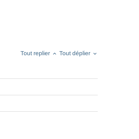
Tout replier
Tout déplier
keyboard_arrow_up
keyboard_arrow_down