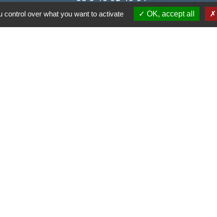
 control over what you want to activate
OK, accept all
Contact par formulaire
Liens
antique
la Charente-Maritime
s Atlantique
tique de confidentialité
-
Accessibilité
-
Plan du site